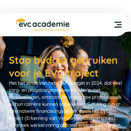
Stap budget gebruiken
voor je EVC traject
Met het einde van het STAP-budget in 2024, dat veel
zorg- en jeugdzorgmedewerkers hielp met
certificeringen, ontstaat de vraag hoe professionals
nu hun carrière kunnen ontwikkelen. Gelukkig zijn er
alternatieve financieringsopties, zoals het EVC-
traject (Erkenning van Verworven Competenties),
waarmee werkervaring officieel erkend kan worden.