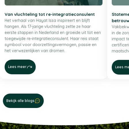
Van vluchteling tot re-integratieconsulent
Stateme
Het verhaal van Hayat Issa inspireert en blijft
betrouw
hangen. Als 17-jarige vluchteling zette ze haar
Vakbekwa
eerste stappen in Nederland en groeide uit tot een
in de zo
toegewijde re-integratieconsulent. Haar reis staat
impact t
symbool voor doorzettingsvermogen, passie en
certifice
het verwezenlijken van dromen.
maatscha
Lees meer
Lees m
Bekijk alle blogs