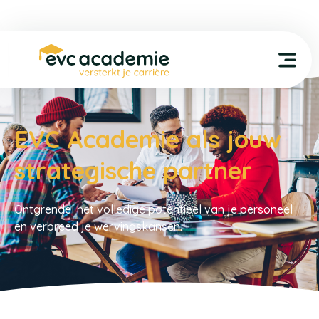
EVC Academie als jouw
strategische partner
Ontgrendel het volledige potentieel van je personeel
en verbreed je wervingskansen.