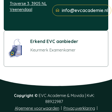
Traverse 3, 3905 NL
Veenendaal
info@evcacademie.nl
Erkend EVC aanbieder
Keurmerk Examenkamer
Copyright ©
EVC Academie &
Movida
| KvK:
88922987
Algemene voorwaarden
Privacyverklaring