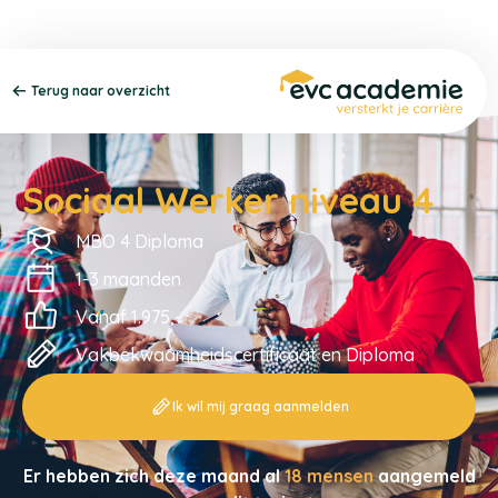
Terug naar overzicht
Sociaal Werker niveau 4
MBO 4 Diploma
1-3 maanden
Vanaf 1.975,-
Vakbekwaamheidscertificaat en Diploma
Ik wil mij graag aanmelden
Er hebben zich deze maand al
18 mensen
aangemeld