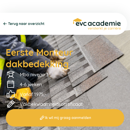
Terug naar overzicht
Eerste Monteur
dakbedekking
Mbo niveau 3
4-6 weken
Vanaf 1975,-
Vakbekwaamheidscertificaat
Ik wil mij graag aanmelden